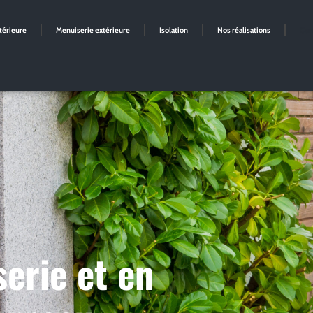
térieure
Menuiserie extérieure
Isolation
Nos réalisations
Con
erie et en