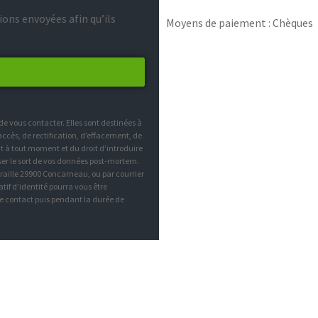
ons envoyées afin qu’ils
Moyens de paiement : Chèques
 vous contacter. Elles sont destinées à
’accès, de rectification, d’effacement, de
nt à tout moment et du droit d’introduire
ser le sort de vos données post-mortem.
 Braille 29900 Concarneau, ou par courrier
tif d’identité pourra vous être
 contact puis pendant la durée de