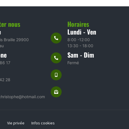
ter nous
Horaires
e
Lundi - Ven
is Braille 29900
8:00 -12:00
au
13:30 - 18:00
one
Sam - Dim
86 17
Fermé
42 28
christophe@hotmail.com
s
Vie privée
Infos cookies