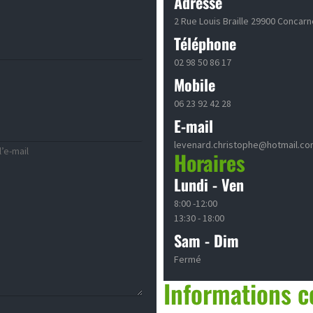
Adresse
2 Rue Louis Braille 29900 Concar
Téléphone
02 98 50 86 17
Mobile
06 23 92 42 28
E-mail
levenard.christophe@hotmail.c
’e-mail
Horaires
Lundi - Ven
8:00 -12:00
13:30 - 18:00
Sam - Dim
Fermé
Informations 