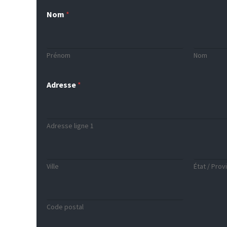
Nom
*
Prénom
Nom
Adresse
*
Adresse ligne 1
Ville
État / Prov
Code postal