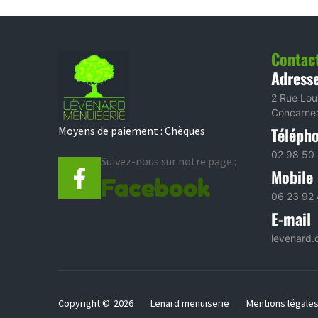
Contac
Adress
2 Rue Lou
Concarne
Moyens de paiement : Chèques
Téléph
02 98 50 
Suivez-nous sur notre page :
Mobile
Facebook
06 23 92 
E-mail
levenard.
Copyright ©
2026
Lenard menuiserie
Mentions légale