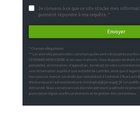
Je consens à ce que ce site stocke mes informati
puissent répondre à ma requête.
*
Envoyer
* Champs obligatoires
** Les données personnelles communiquées sont nécessaires aux fins de
LEVENARD MENUISERIE
et ses sous-traitants. Vous disposez de droits d
portabilité, de limitation, d’opposition, de retrait de votre consenteme
une réclamation auprès d’une autorité de contrôle, ainsi que d’organi
Vous pouvez exercer ces droits par voie postale à l’adresse 2 Rue Louis
électronique à l’adresse levenard.christophe[@]orange[.]fr. Un justifica
demandé. Nous conservons vos données pendant la période de prise de
prescription légale aux fins probatoires et de gestion des contentieux.