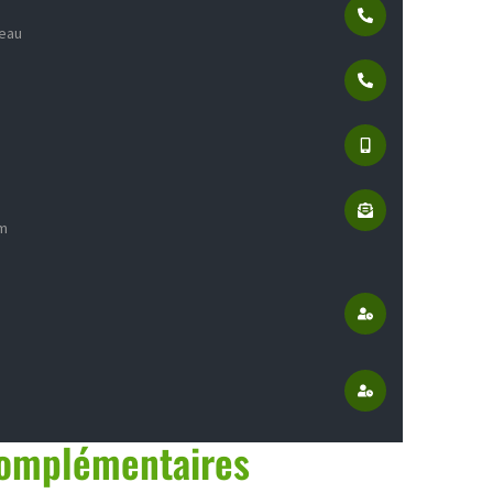
neau
om
complémentaires