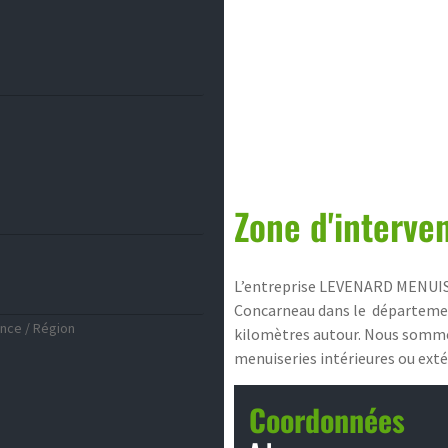
Zone d'interve
L’entreprise LEVENARD MENUISER
Concarneau dans le département
ince / Région
kilomètres autour. Nous sommes
menuiseries intérieures ou extér
Coordonnées